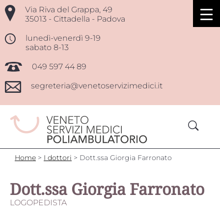
Via Riva del Grappa, 49
35013 - Cittadella - Padova
lunedì-venerdì 9-19
sabato 8-13
049 597 44 89
segreteria@venetoservizimedici.it
Ricerca
per:
Home
>
I dottori
>
Dott.ssa Giorgia Farronato
Dott.ssa Giorgia Farronato
LOGOPEDISTA